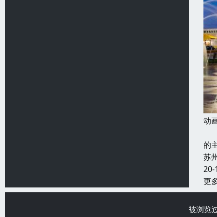
动
按
的
苏
20-
更
被浏览过