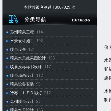
本站共被浏览过 13007029 次
苏州喷泉工程
114
水景设计施工
192
价
喷泉设备
121
喷泉水景效果图设计
155
水
喷泉投标标书设计
117
和
喷泉动画设计
112
旋
喷泉设备安装
98
水
冷雾、ＬＥＤ彩灯
212
制
苏州喷泉设计
85
喷泉水景设计
135