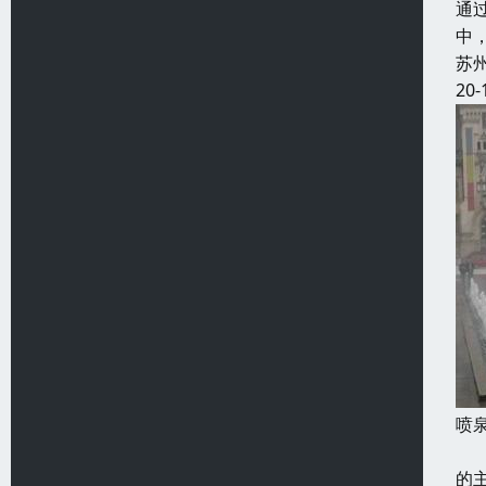
通
中
苏
20-
喷
按
的