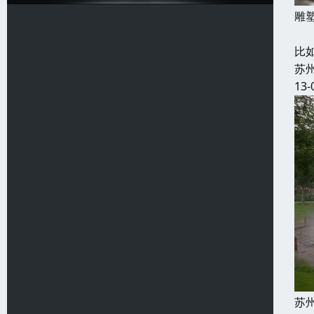
雕
本
比
苏
13-
苏