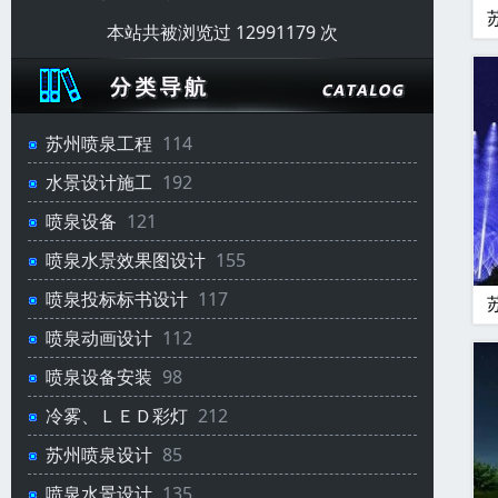
本站共被浏览过 12991179 次
苏州喷泉工程
114
水景设计施工
192
喷泉设备
121
喷泉水景效果图设计
155
喷泉投标标书设计
117
喷泉动画设计
112
喷泉设备安装
98
冷雾、ＬＥＤ彩灯
212
苏州喷泉设计
85
喷泉水景设计
135