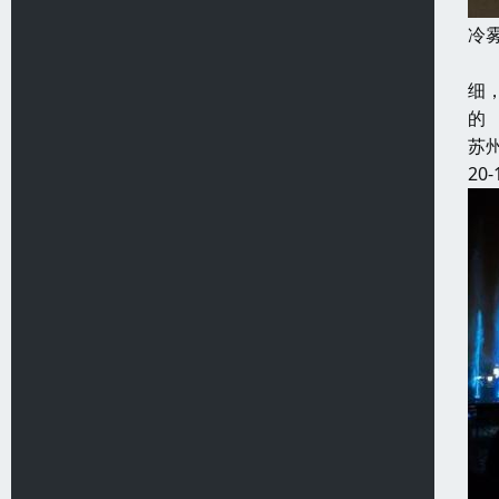
冷
如
细
的
苏
20-