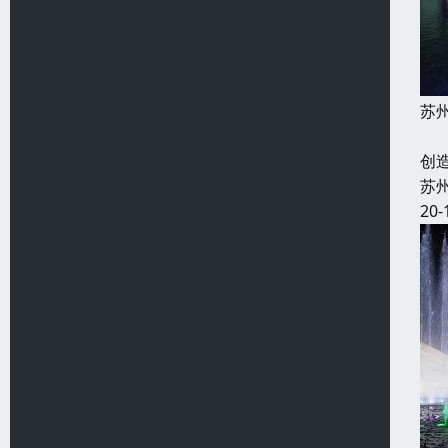
苏
水
创
苏
20-