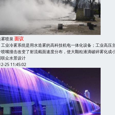
面议
造雾喷泉
业冷雾系统是用水造雾的高科技机电一体化设备；工业高压主机将
针喷嘴撞击改变了射流截面速度分布，使大颗粒液滴破碎雾化成小
州联众水景设计
12-25 11:45:02