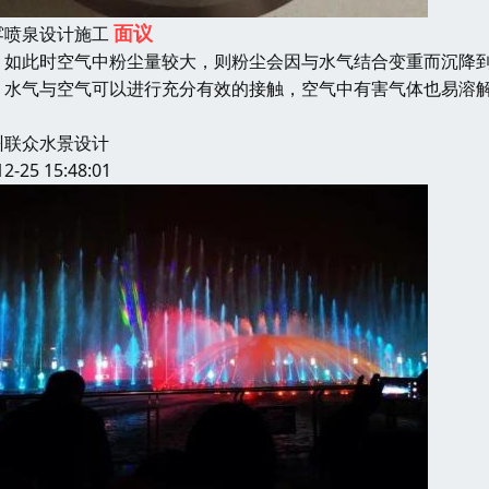
面议
雾喷泉设计施工
此时空气中粉尘量较大，则粉尘会因与水气结合变重而沉降到
，水气与空气可以进行充分有效的接触，空气中有害气体也易溶
州联众水景设计
12-25 15:48:01