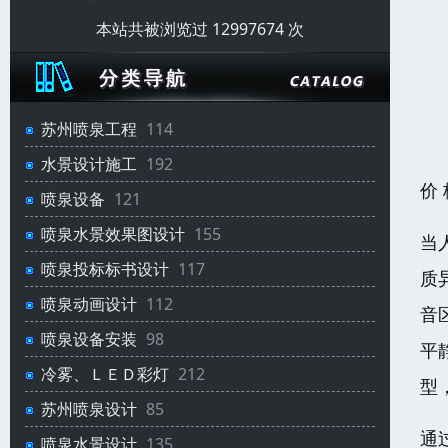
本站共被浏览过 12997674 次
苏州喷泉工程
114
水景设计施工
192
价
喷泉设备
121
喷泉水景效果图设计
155
当
喷泉投标标书设计
117
质
喷泉动画设计
112
音
喷泉设备安装
98
平
冷雾、ＬＥＤ彩灯
212
型
苏州喷泉设计
85
通
喷泉水景设计
135