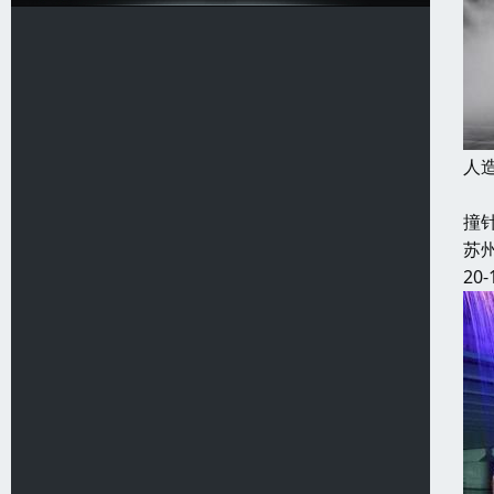
人
工
撞
苏
20-