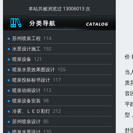
本站共被浏览过 13006013 次
苏州喷泉工程
114
水景设计施工
192
价
喷泉设备
121
喷泉水景效果图设计
155
当
喷泉投标标书设计
117
质
喷泉动画设计
112
音
喷泉设备安装
98
平
冷雾、ＬＥＤ彩灯
212
型
苏州喷泉设计
85
舒
喷泉水景设计
135