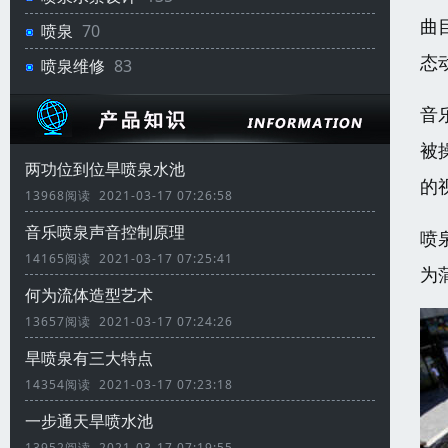
曲
喷泉
70
态
喷泉维修
83
音
被
两功位到位旱喷泉水池
的
13968阅读 2021-03-17 07:26:58
音乐喷泉声音控制原理
喷
14165阅读 2021-03-17 07:25:41
为
何为流体造型艺术
13657阅读 2021-03-17 07:24:26
旱喷泉有三大特点
14354阅读 2021-03-17 07:23:18
一步通天旱喷水池
13952阅读 2021-03-17 07:19:55