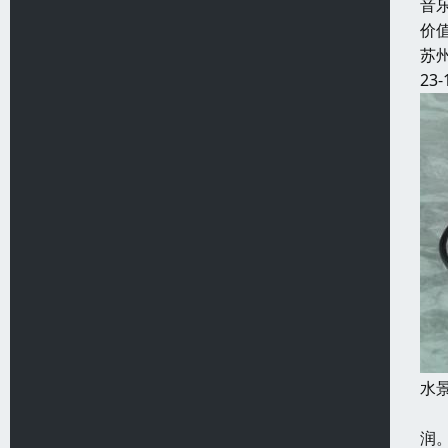
音
价
苏
23-
水
淡
润