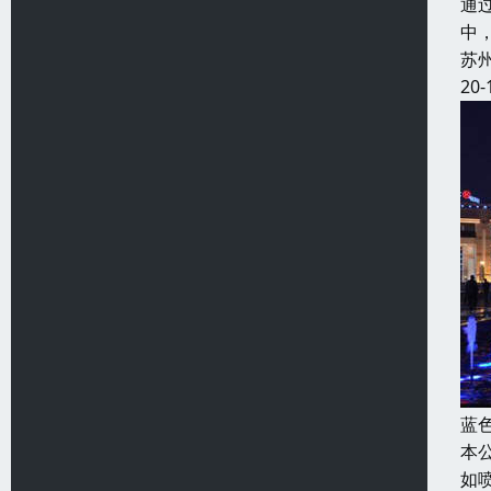
通
中
苏
20-
蓝
本
如