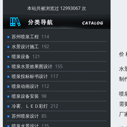
本站共被浏览过 12993067 次
苏州喷泉工程
114
水景设计施工
192
价
喷泉设备
121
喷泉水景效果图设计
155
水
喷泉投标标书设计
117
制
喷泉动画设计
112
喷
喷泉设备安装
98
需
冷雾、ＬＥＤ彩灯
212
厂
苏州喷泉设计
85
喷泉水景设计
135