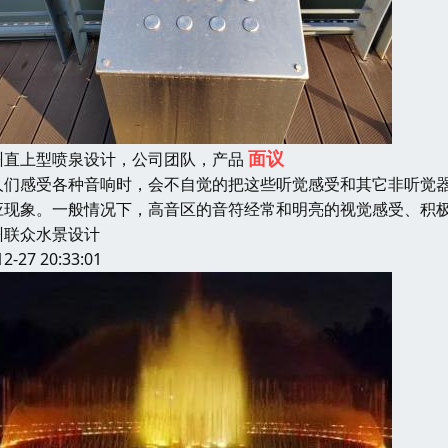
面议
州直上型喷泉设计，公司团队，产品
人们感受各种音响时，会不自觉的把这些听觉感受和其它非听觉
应现象。一般情况下，高音区的音符经常和明亮的视觉感受、积
州联众水景设计
12-27 20:33:01