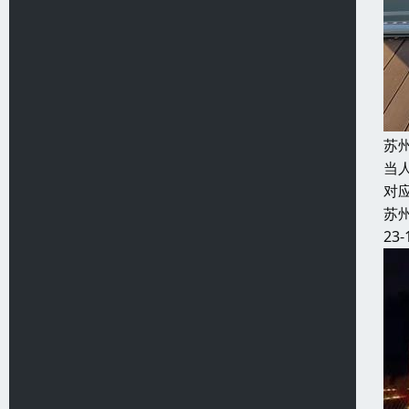
苏
当
对
苏
23-