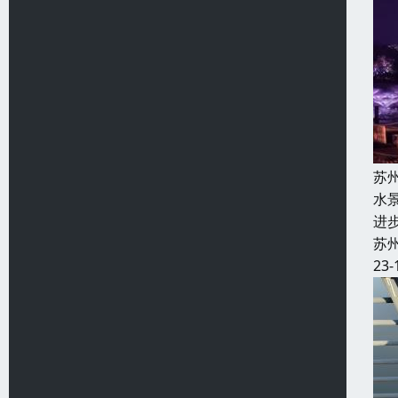
苏
水
进
苏
23-