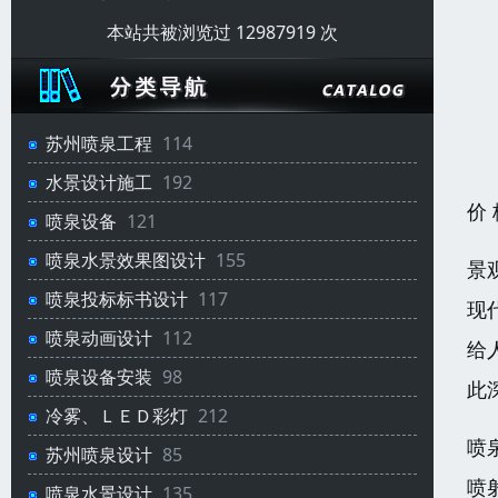
本站共被浏览过 12987919 次
苏州喷泉工程
114
水景设计施工
192
价
喷泉设备
121
喷泉水景效果图设计
155
景
喷泉投标标书设计
117
现
喷泉动画设计
112
给
喷泉设备安装
98
此
冷雾、ＬＥＤ彩灯
212
喷
苏州喷泉设计
85
喷
喷泉水景设计
135