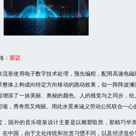
 格：
面议
泉流形使用电子数字技术处理，预先编程，配用高速电磁
景整体上构成向特定方向移动的跑动效果，似一阵阵波澜
面增添了一抹美丽、奥秘的颜色。人的视觉与之同步，给
万顷，秀奇而又绚丽。用此水景来涵义劳动公民联合一心
过，国外的音乐喷泉设计主要是以雕塑取胜，那精巧华
。在中国，由于文化传统和欣赏习惯不同，以及经济造价