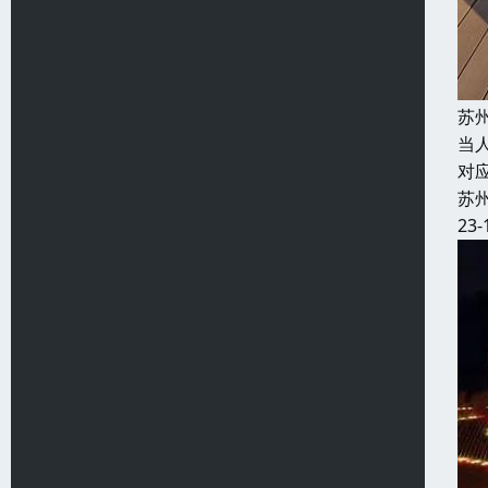
苏
当
对
苏
23-