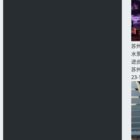
苏
水
进
苏
23-