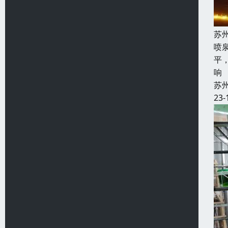
苏
喷
平
响
苏
23-