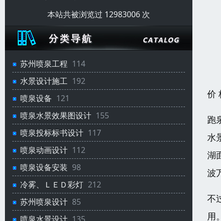
本站共被浏览过 12983006 次
苏州喷泉工程
114
水景设计施工
192
价
喷泉设备
121
喷泉水景效果图设计
155
跑
喷泉投标标书设计
117
水
喷泉动画设计
112
湖
喷泉设备安装
98
波
冷雾、ＬＥＤ彩灯
212
不
苏州喷泉设计
85
用
喷泉水景设计
135