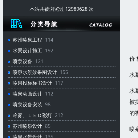
本站共被浏览过 12989628 次
苏州喷泉工程
114
水景设计施工
192
价
喷泉设备
121
喷泉水景效果图设计
155
水
喷泉投标标书设计
117
水
喷泉动画设计
112
被
喷泉设备安装
98
的
冷雾、ＬＥＤ彩灯
212
苏州喷泉设计
85
喷
喷泉水景设计
135