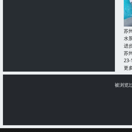
苏
水
进
苏
23-
更
被浏览过