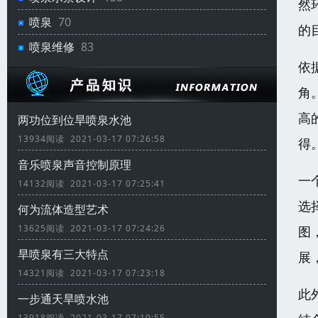
然
喷泉
70
的
喷泉维修
83
依
角
高
两功位到位旱喷泉水池
13934阅读 2021-03-17 07:26:58
得
音乐喷泉声音控制原理
一
14132阅读 2021-03-17 07:25:41
选
何为流体造型艺术
13625阅读 2021-03-17 07:24:26
图
旱喷泉有三大特点
展
14321阅读 2021-03-17 07:23:18
此
一步通天旱喷水池
13918阅读 2021-03-17 07:19:55